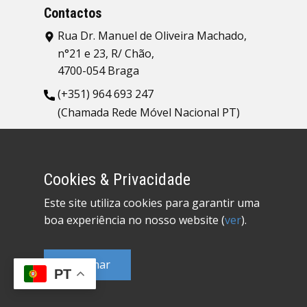
Contactos
Rua Dr. Manuel de Oliveira Machado,
n°21 e 23, R/ Chão,
4700-054 Braga
(+351) 964 693 247
(Chamada Rede Móvel Nacional PT)
geral@entartes.pt
Cookies & Privacidade
Este site utiliza cookies para garantir uma
boa experiência no nosso website (
ver
).
© Copyright 2026 En'tartes® - Marca
registada Nacional 577041 | Todos os
direitos reservados
Confirmar
Política de Privacidade
|
Politica de cookies
|
PT
Livro de Reclamações